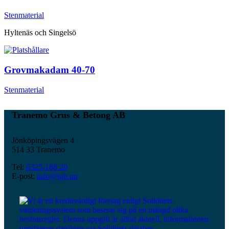
Stenmaterial
Hyltenäs och Singelsö
Grovmakadam 40-70
Stenmaterial
Tranemo Grus & Betong AB
Jönköpingsvägen 4
514 33 Tranemo
Tel:
0325-188 20
E-post:
info@tgb.nu