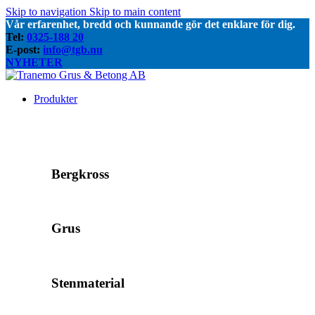
Skip to navigation
Skip to main content
Vår erfarenhet, bredd och kunnande gör det enklare för dig.
Tel:
0325-188 20
E-post:
info@tgb.nu
NYHETER
Produkter
Bergkross
Grus
Stenmaterial