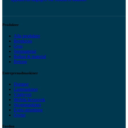
Produkter
Alla produkter
Bergkross
Grus
Stenmaterial
Ballast & material
Betong
Entreprenadmaskiner
Dumper
Lastmaskiner
Väghyvel
Mobila krossverk
Skogsmaskiner
Extra utrustning
Övrigt
Fordon