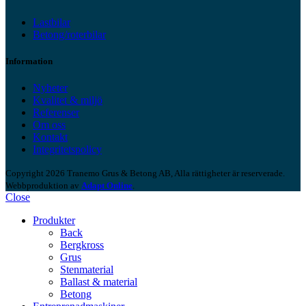
Lastbilar
Betong/roterbilar
Information
Nyheter
Kvalitet & miljö
Referenser
Om oss
Kontakt
Integritetspolicy
Copyright 2026 Tranemo Grus & Betong AB, Alla rättigheter är reserverade.
Webbproduktion av
Adapt Online
.
Close
Produkter
Back
Bergkross
Grus
Stenmaterial
Ballast & material
Betong