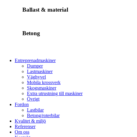
Ballast & material
Betong
Entreprenadmaskiner
Dumper
Lastmaskiner
Väghyvel
Mobila krossverk
Skogsmaskiner
Extra utrustning till maskiner
Övrigt
Fordon
Lastbilar
Betong/roterbilar
Kvalitet & miljö
Referenser
Om oss