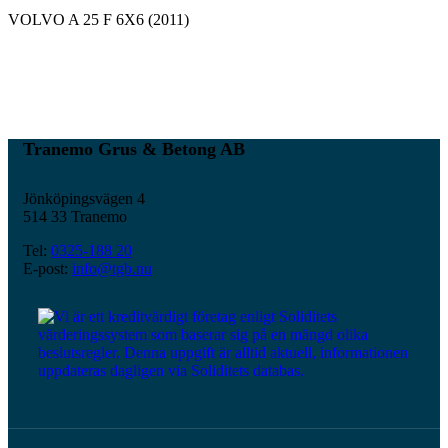
VOLVO A 25 F 6X6 (2011)
Tranemo Grus & Betong AB
Jönköpingsvägen 4
514 33 Tranemo
Tel:
0325-188 20
E-post:
info@tgb.nu