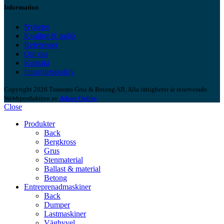
Information
Nyheter
Kvalitet & miljö
Referenser
Om oss
Kontakt
Integritetspolicy
Copyright 2026 Tranemo Grus & Betong AB, Alla rättigheter är reserverade.
Webbproduktion av
Adapt Online
.
Close
Produkter
Back
Bergkross
Grus
Stenmaterial
Ballast & material
Betong
Entreprenadmaskiner
Back
Dumper
Lastmaskiner
Väghyvel