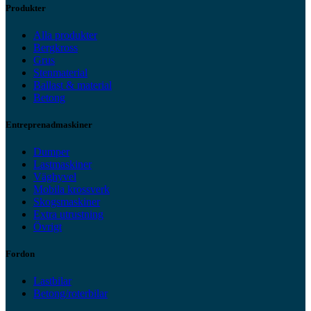
Produkter
Alla produkter
Bergkross
Grus
Stenmaterial
Ballast & material
Betong
Entreprenadmaskiner
Dumper
Lastmaskiner
Väghyvel
Mobila krossverk
Skogsmaskiner
Extra utrustning
Övrigt
Fordon
Lastbilar
Betong/roterbilar