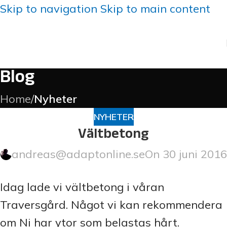
Skip to navigation
Skip to main content
Blog
Home
/
Nyheter
NYHETER
Vältbetong
andreas@adaptonline.se
On 30 juni 2016
Idag lade vi vältbetong i våran
Traversgård. Något vi kan rekommendera
om Ni har ytor som belastas hårt.