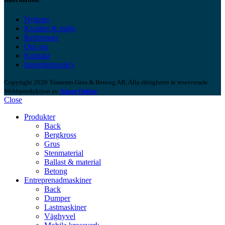
Nyheter
Kvalitet & miljö
Referenser
Om oss
Kontakt
Integritetspolicy
Copyright 2026 Tranemo Grus & Betong AB, Alla rättigheter är reserverade.
Webbproduktion av
Adapt Online
.
Close
Produkter
Back
Bergkross
Grus
Stenmaterial
Ballast & material
Betong
Entreprenadmaskiner
Back
Dumper
Lastmaskiner
Väghyvel