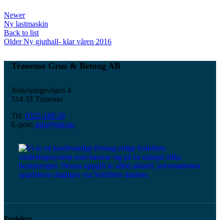
Newer
Ny lastmaskin
Back to list
Older
Ny gjuthall- klar våren 2016
Tranemo Grus & Betong AB
Jönköpingsvägen 4
514 33 Tranemo
Tel:
0325-188 20
E-post:
info@tgb.nu
Produkter