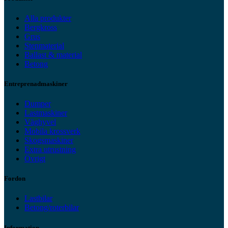
Alla produkter
Bergkross
Grus
Stenmaterial
Ballast & material
Betong
Entreprenadmaskiner
Dumper
Lastmaskiner
Väghyvel
Mobila krossverk
Skogsmaskiner
Extra utrustning
Övrigt
Fordon
Lastbilar
Betong/roterbilar
Information