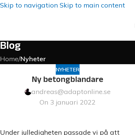
Skip to navigation
Skip to main content
Blog
Home
/
Nyheter
NYHETER
Ny betongblandare
andreas@adaptonline.se
On 3 januari 2022
Under julledigheten passade vi på att