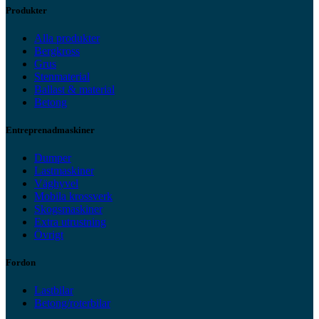
Produkter
Alla produkter
Bergkross
Grus
Stenmaterial
Ballast & material
Betong
Entreprenadmaskiner
Dumper
Lastmaskiner
Väghyvel
Mobila krossverk
Skogsmaskiner
Extra utrustning
Övrigt
Fordon
Lastbilar
Betong/roterbilar