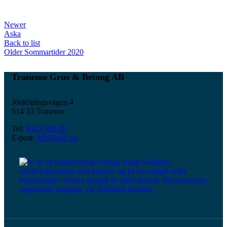
Newer
Aska
Back to list
Older
Sommartider 2020
Tranemo Grus & Betong AB
Jönköpingsvägen 4
514 33 Tranemo
Tel:
0325-188 20
E-post:
info@tgb.nu