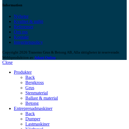
Information
Nyheter
Kvalitet & miljö
Referenser
Om oss
Kontakt
Integritetspolicy
Copyright 2026 Tranemo Grus & Betong AB, Alla rättigheter är reserverade.
Webbproduktion av
Adapt Online
.
Close
Produkter
Back
Bergkross
Grus
Stenmaterial
Ballast & material
Betong
Entreprenadmaskiner
Back
Dumper
Lastmaskiner