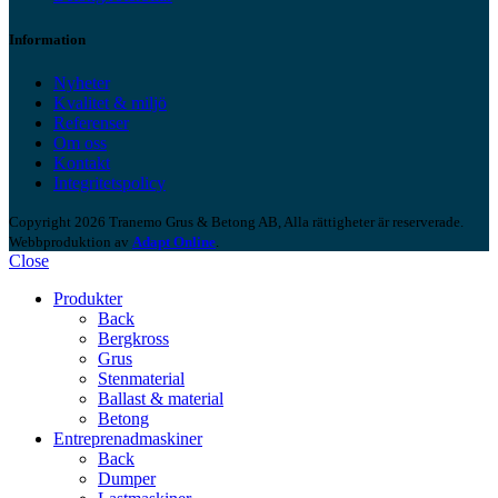
Information
Nyheter
Kvalitet & miljö
Referenser
Om oss
Kontakt
Integritetspolicy
Copyright 2026 Tranemo Grus & Betong AB, Alla rättigheter är reserverade.
Webbproduktion av
Adapt Online
.
Close
Produkter
Back
Bergkross
Grus
Stenmaterial
Ballast & material
Betong
Entreprenadmaskiner
Back
Dumper