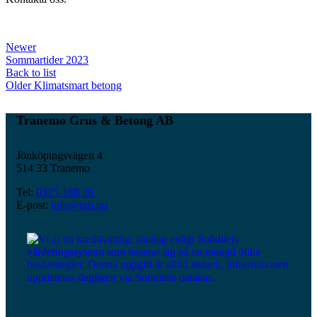
Newer
Sommartider 2023
Back to list
Older
Klimatsmart betong
Tranemo Grus & Betong AB
Jönköpingsvägen 4
514 33 Tranemo
Tel:
0325-188 20
E-post:
info@tgb.nu