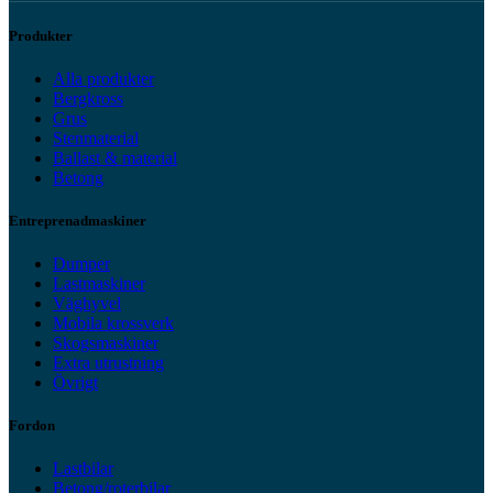
Produkter
Alla produkter
Bergkross
Grus
Stenmaterial
Ballast & material
Betong
Entreprenadmaskiner
Dumper
Lastmaskiner
Väghyvel
Mobila krossverk
Skogsmaskiner
Extra utrustning
Övrigt
Fordon
Lastbilar
Betong/roterbilar