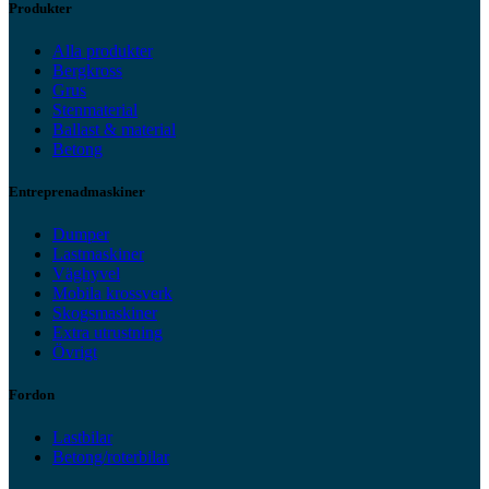
Produkter
Alla produkter
Bergkross
Grus
Stenmaterial
Ballast & material
Betong
Entreprenadmaskiner
Dumper
Lastmaskiner
Väghyvel
Mobila krossverk
Skogsmaskiner
Extra utrustning
Övrigt
Fordon
Lastbilar
Betong/roterbilar