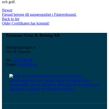
och golf.
Newer
Färgad betong till garageuppfart i Fästeredssund.
Back to list
Older
Certifikaten har kommit!
Tranemo Grus & Betong AB
Jönköpingsvägen 4
514 33 Tranemo
Tel:
0325-188 20
E-post:
info@tgb.nu