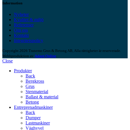
Information
Nyheter
Kvalitet & miljö
Referenser
Om oss
Kontakt
Integritetspolicy
Copyright 2026 Tranemo Grus & Betong AB, Alla rättigheter är reserverade.
Webbproduktion av
Adapt Online
.
Close
Produkter
Back
Bergkross
Grus
Stenmaterial
Ballast & material
Betong
Entreprenadmaskiner
Back
Dumper
Lastmaskiner
Väghyvel