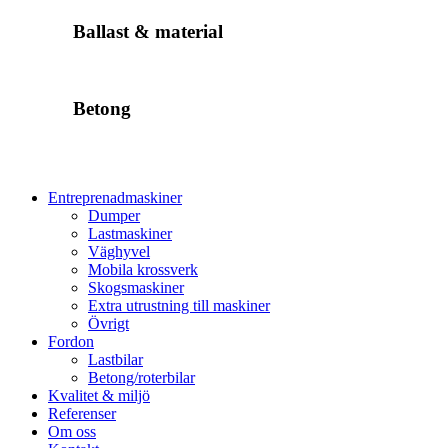
Ballast & material
Betong
Entreprenadmaskiner
Dumper
Lastmaskiner
Väghyvel
Mobila krossverk
Skogsmaskiner
Extra utrustning till maskiner
Övrigt
Fordon
Lastbilar
Betong/roterbilar
Kvalitet & miljö
Referenser
Om oss