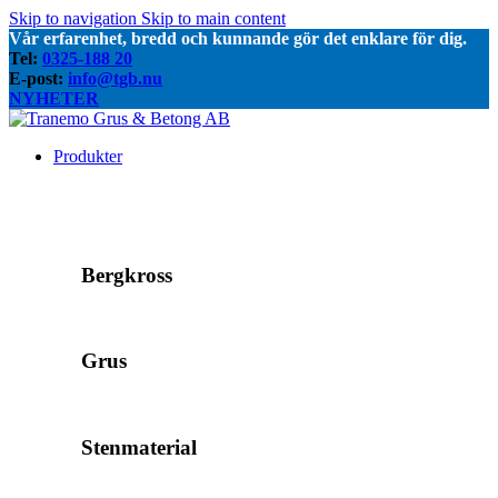
Skip to navigation
Skip to main content
Vår erfarenhet, bredd och kunnande gör det enklare för dig.
Tel:
0325-188 20
E-post:
info@tgb.nu
NYHETER
Produkter
Bergkross
Grus
Stenmaterial