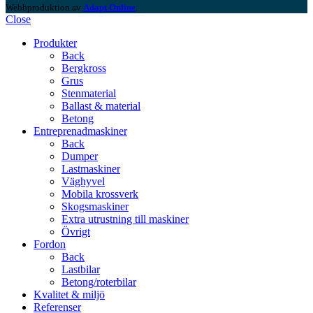
Webbproduktion av
Adapt Online
.
Close
Produkter
Back
Bergkross
Grus
Stenmaterial
Ballast & material
Betong
Entreprenadmaskiner
Back
Dumper
Lastmaskiner
Väghyvel
Mobila krossverk
Skogsmaskiner
Extra utrustning till maskiner
Övrigt
Fordon
Back
Lastbilar
Betong/roterbilar
Kvalitet & miljö
Referenser