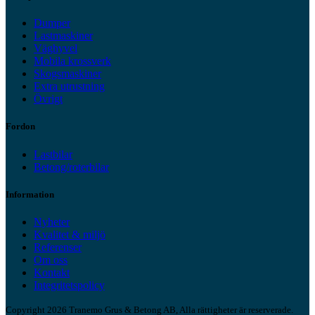
Dumper
Lastmaskiner
Väghyvel
Mobila krossverk
Skogsmaskiner
Extra utrustning
Övrigt
Fordon
Lastbilar
Betong/roterbilar
Information
Nyheter
Kvalitet & miljö
Referenser
Om oss
Kontakt
Integritetspolicy
Copyright 2026 Tranemo Grus & Betong AB, Alla rättigheter är reserverade.