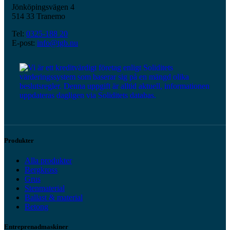
Jönköpingsvägen 4
514 33 Tranemo
Tel:
0325-188 20
E-post:
info@tgb.nu
Produkter
Alla produkter
Bergkross
Grus
Stenmaterial
Ballast & material
Betong
Entreprenadmaskiner