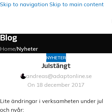
Skip to navigation
Skip to main content
Blog
Home
/
Nyheter
NYHETER
Julstängt
andreas@adaptonline.se
On 18 december 2017
Lite ändringar i verksamheten under jul
och nyår: