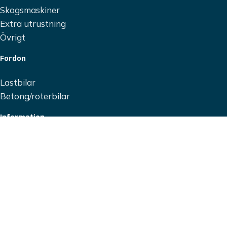
Skogsmaskiner
Extra utrustning
Övrigt
Fordon
Lastbilar
Betong/roterbilar
Information
Nyheter
Kvalitet & miljö
Referenser
Om oss
Kontakt
Integritetspolicy
Copyright 2026 Tranemo Grus & Betong AB, Alla rättigheter är